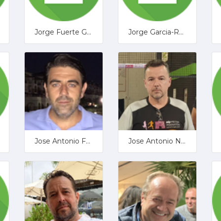
Jorge Fuerte García
Jorge Garcia-Revillo Fernández
Jose Antonio Fernandez Gallardo
Jose Antonio Nadales Carmona