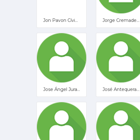
Jon Pavon Cívico
Jorge Cremades Ariza
Jose Ángel Jurado Aguayo
José Antequera García