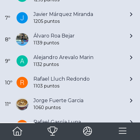
Javier Márquez Miranda
7º
1205 puntos
Álvaro Roa Bejar
8º
1139 puntos
Alejandro Arevalo Marin
9º
1132 puntos
Rafael Lluch Redondo
10º
1103 puntos
Jorge Fuerte Garcia
11º
1060 puntos
Rafael García Luna
12º
1053 puntos