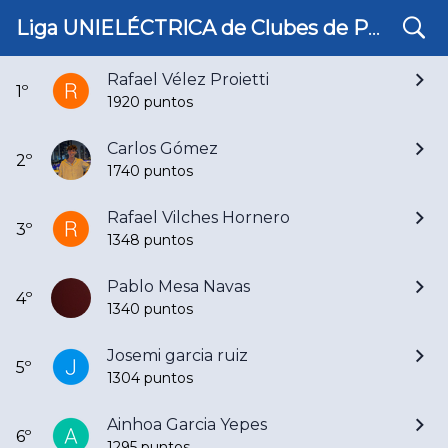
search
Ranking Segunda Masculino 25/26
Liga UNIELÉCTRICA de Clubes de Pádel de Córdoba
Rafael Vélez Proietti
1º
1920 puntos
Carlos Gómez
2º
1740 puntos
Rafael Vilches Hornero
3º
1348 puntos
Pablo Mesa Navas
4º
1340 puntos
Josemi garcia ruiz
5º
1304 puntos
Ainhoa Garcia Yepes
6º
1295 puntos