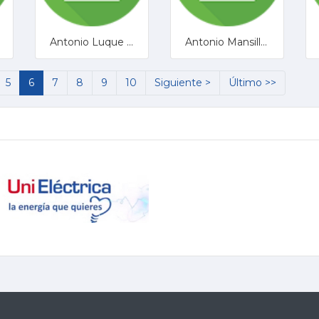
Antonio Luque Berraquero
Antonio Mansilla García
5
6
7
8
9
10
Siguiente >
Último >>