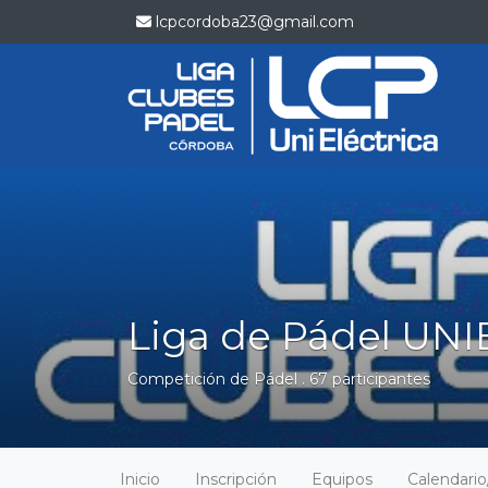
lcpcordoba23@gmail.com
Liga de Pádel UNI
Competición de Pádel . 67 participantes
Inicio
Inscripción
Equipos
Calendari