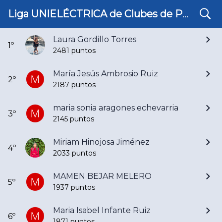
search
Ranking Cuarta Femenino 25/26
Liga UNIELÉCTRICA de Clubes de Pádel de Córdoba
Laura Gordillo Torres
1º
2481 puntos
María Jesús Ambrosio Ruiz
2º
2187 puntos
maria sonia aragones echevarria
3º
2145 puntos
Miriam Hinojosa Jiménez
4º
2033 puntos
MAMEN BEJAR MELERO
5º
1937 puntos
Maria Isabel Infante Ruiz
6º
1871 puntos