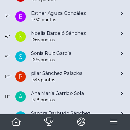
Esther Aguza González
7º
1760 puntos
Noelia Barceló Sánchez
8º
1665 puntos
Sonia Ruiz García
9º
1635 puntos
pilar Sánchez Palacios
10º
1543 puntos
Ana María Garrido Sola
11º
1518 puntos
Sandra Barbudo Sánchez
12º
1507 puntos