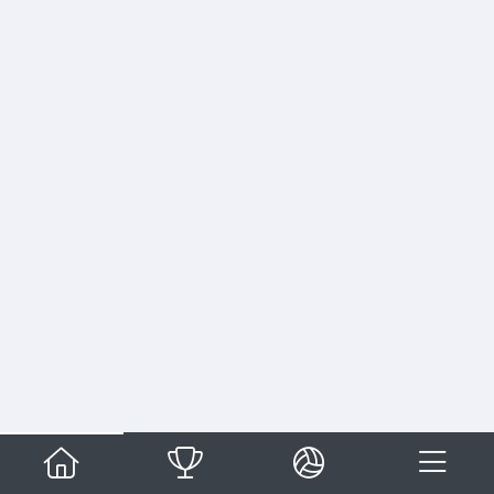
Alicia Hidalgo Ariza
Alonso Lucena Moreno