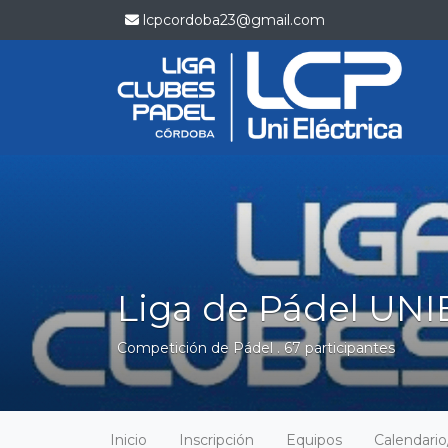
lcpcordoba23@gmail.com
Liga de Pádel UNI
Competición de Pádel . 67 participantes
Inicio
Inscripción
Equipos
Calendari