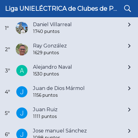
search
Ranking Cuarta Masculino 25/26
Liga UNIELÉCTRICA de Clubes de Pádel de Córdoba
Daniel Villarreal
1º
1740 puntos
Ray González
2º
1629 puntos
Alejandro Naval
3º
1530 puntos
Juan de Dios Mármol
4º
1156 puntos
Juan Ruiz
5º
1111 puntos
Jose manuel Sánchez
6º
1098 puntos