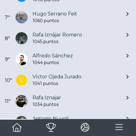
Hugo Serrano Feit
7º
1060 puntos
Rafa Iznájar Romero
8º
1045 puntos
Alfredo Sánchez
9º
1044 puntos
Víctor Ojeda Jurado
10º
1041 puntos
Rafa Iznajar
11º
1034 puntos
Antonio Nuvoli
12º
1032 puntos