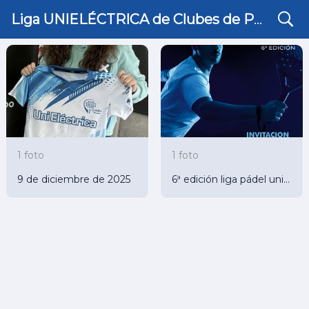
search
Galería
Liga UNIELÉCTRICA de Clubes de Pádel de Córdoba
1 foto
1 foto
9 de diciembre de 2025
6ª edición liga pádel unielectrica