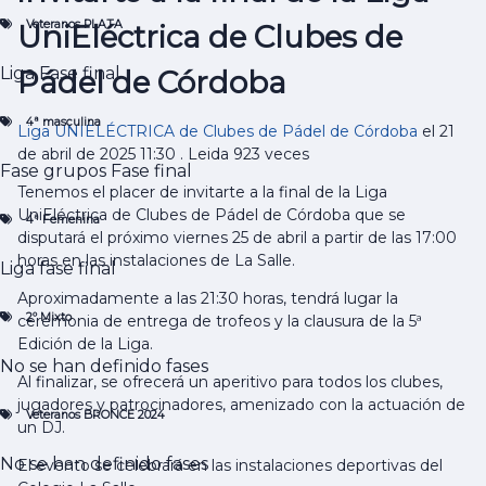
2º Mixto
Veteranos PLATA
UniEléctrica de Clubes de
No se han definido fases
Veteranos BRONCE 2024
Liga
Fase final
Pádel de Córdoba
No se han definido fases
4º Mixto
4ª masculina
Liga UNIELÉCTRICA de Clubes de Pádel de Córdoba
el 21
No se han definido fases
de abril de 2025 11:30
.
Leida 923 veces
Menores
Fase grupos
Fase final
Liga
Tenemos el placer de invitarte a la final de la Liga
Tercera Femenino
UniEléctrica de Clubes de Pádel de Córdoba que se
4ª Femenina
Liga
Fase final
disputará el próximo viernes 25 de abril a partir de las 17:00
Clasificación
horas en las instalaciones de La Salle.
Liga
fase final
Segunda Masculino
Liga
Aproximadamente a las 21:30 horas, tendrá lugar la
Tercera Masculino
2º Mixto
ceremonia de entrega de trofeos y la clausura de la 5ª
Fase grupos
Edición de la Liga.
Veteranos ORO
No se han definido fases
Al finalizar, se ofrecerá un aperitivo para todos los clubes,
Liga
jugadores y patrocinadores, amenizado con la actuación de
Veteranos PLATA
Veteranos BRONCE 2024
un DJ.
Liga
4ª masculina
No se han definido fases
El evento se celebrará en las instalaciones deportivas del
Fase grupos