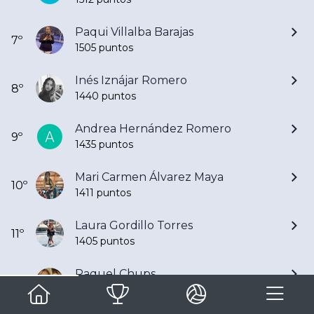
Paqui Villalba Barajas
7º
1505 puntos
Inés Iznájar Romero
8º
1440 puntos
Andrea Hernández Romero
9º
1435 puntos
Mari Carmen Álvarez Maya
10º
1411 puntos
Laura Gordillo Torres
11º
1405 puntos
Raquel Chups
12º
1352 puntos