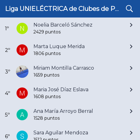
search
Ranking Cuarta Femenino 24/25
Liga UNIELÉCTRICA de Clubes de Pádel de Córdoba
Noelia Barceló Sánchez
1º
2429 puntos
Marta Luque Merida
2º
1806 puntos
Miriam Montilla Carrasco
3º
1659 puntos
Maria José Díaz Eslava
4º
1608 puntos
Ana María Arroyo Berral
5º
1528 puntos
Sara Aguilar Mendoza
6º
1512 puntos