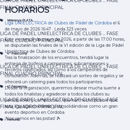
LIGA DE PADEL UNIELECTRICA DE CLUBES ...
FASE
LIGA DE PADEL UNIELECTRICA DE CLUBES DE CORDO
FINAL CUADRO PRINCIPAL
HORARIOS
FASE FINAL CUADRO PRINCIPAL
4ª Femenina
Veteranos PLATA
Liga UNIELÉCTRICA de Clubes de Pádel de Córdoba
el 6
LIGA DE PADEL UNIELECTRICA DE CLUBES DE CORDO
de mayo de 2026 16:47
.
Leida 323 veces
FASE FINAL CUADRO PRINCIPAL
LIGA DE PADEL UNIELECTRICA DE CLUBES ...
FASE
Menores
Este viernes, 8 de mayo de 2026, a partir de las 17:00 horas,
FINAL CUADRO PRINCIPAL
LIGA DE PADEL UNIELECTRICA DE CLUBES DE CORDO
se disputarán las finales de la VI edición de la Liga de Pádel
Tercera Femenino
Unieléctrica de Clubes de Córdoba.
LIGA DE PADEL UNIELECTRICA DE CLUBES DE CORDO
4ª masculina
Tras la finalización de los encuentros, tendrá lugar la
FASE FINAL CUADRO PRINCIPAL
entrega de trofeos a campeones, subcampeones y
Clasificación
LIGA DE PADEL UNIELECTRICA DE CLUBES ...
FASE
terceros clasificados, así como a los campeones de
Segunda Masculino
FINAL CUADRO PRINCIPAL
consolación. Además, se realizará un sorteo de regalos y se
LIGA DE PADEL UNIELECTRICA DE CLUBES DE CORDO
ofrecerá un catering para todos los participantes.
Tercera Masculino
4ª Femenina
Desde la organización, queremos desear mucha suerte a
LIGA DE PADEL UNIELECTRICA DE CLUBES DE CORDO
todos los finalistas y agradecer a todos los clubes su
Veteranos ORO
LIGA DE PADEL UNIELECTRICA DE CLUBES ...
FASE
participación y compromiso, que han hecho posible que
LIGA DE PADEL UNIELECTRICA DE CLUBES DE CORDO
esta liga siga creciendo y consolidándose como un gran
FINAL CUADRO PRINCIPAL
Veteranos PLATA
evento deportivo en Córdoba.
LIGA DE PADEL UNIELECTRICA DE CLUBES DE CORDO
¡Nos vemos en las pistas! 🎾
Menores
4ª masculina
LIGA DE PADEL UNIELECTRICA DE CLUBES DE CORDO