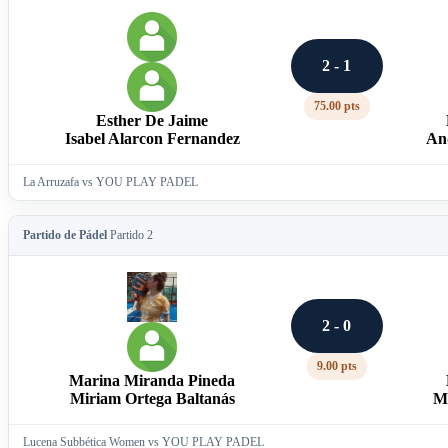
2 - 1
75.00 pts
Esther De Jaime
Isabel Alarcon Fernandez
An
La Arruzafa vs YOU PLAY PADEL
Partido de Pádel
Partido 2
2 - 0
9.00 pts
Marina Miranda Pineda
Miriam Ortega Baltanás
Ma
Lucena Subbética Women vs YOU PLAY PADEL