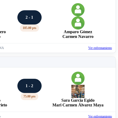
2 - 1
185.00 pts
ero
Amparo Gómez
o
Carmen Navarro
ENA
Ver enfrentamiento
1 - 2
75.00 pts
o
Sara Garcia Egido
ieto
Mari Carmen Álvarez Maya
o
Ver enfrentamiento