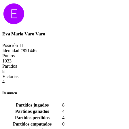
Eva Maria Varo Varo
Posición 11
Identidad #851446
Puntos
1033
Partidos
8
Victorias
4
Resumen
Partidos jugados
8
Partidos ganados
4
Partidos perdidos
4
Partidos empatados
0