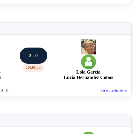
2 - 0
200.00 pts
o
Lola García
n
Lucia Hernandez Cobos
B - B
Ver enfrentamiento