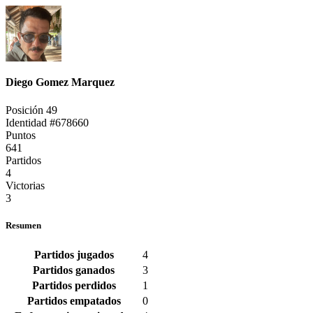
Diego Gomez Marquez
Posición 49
Identidad #678660
Puntos
641
Partidos
4
Victorias
3
Resumen
Partidos jugados
4
Partidos ganados
3
Partidos perdidos
1
Partidos empatados
0