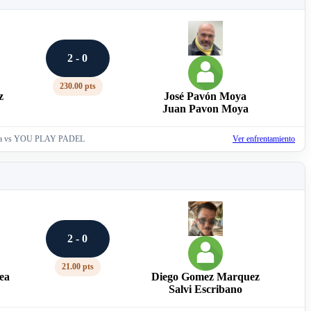
2 - 0
230.00 pts
z
José Pavón Moya
o
Juan Pavon Moya
ía vs YOU PLAY PADEL
Ver enfrentamiento
2 - 0
21.00 pts
ea
Diego Gomez Marquez
Salvi Escribano