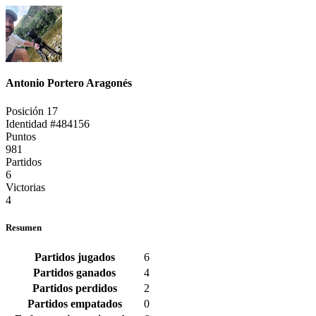
Antonio Portero Aragonés
Posición 17
Identidad #484156
Puntos
981
Partidos
6
Victorias
4
Resumen
Partidos jugados
6
Partidos ganados
4
Partidos perdidos
2
Partidos empatados
0